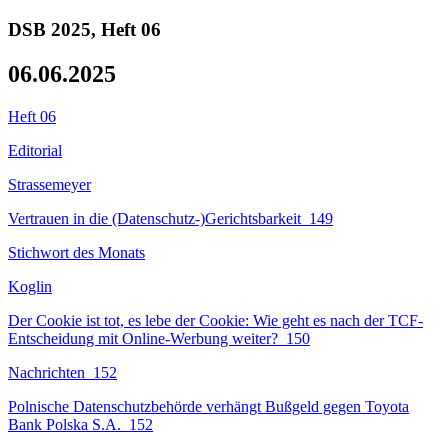
DSB
2025
, Heft
06
06.06.2025
Heft 06
Editorial
Strassemeyer
Vertrauen in die (Datenschutz-)Gerichtsbarkeit
149
Stichwort des Monats
Koglin
Der Cookie ist tot, es lebe der Cookie: Wie geht es nach der TCF-
Entscheidung mit Online-Werbung weiter?
150
Nachrichten
152
Polnische Datenschutzbehörde verhängt Bußgeld gegen Toyota
Bank Polska S.A.
152